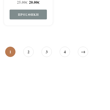
25.00
€
20.00
€
ΠΡΟΣΘΉΚΗ
→
1
2
3
4