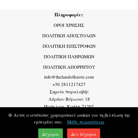
Πληροφορίες
ΟΡΟΙ ΧΡΗΣΗΣ
ΠΟΛΙΤΙΚΉ ΑΠΟΣΤΟΛΩΝ
ΠΟΛΙΤΙΚΗ ΕΠΙΣΤΡΟΦΩΝ
ΠΟΛΙΤΙΚΗ ΠΛΗΡΩΜΩΝ
ΠΟΛΙΤΙΚΗ ΑΠΟΡΡΗΤΟΥ
info@thelandofknots.com
+30 2811217427
Σημείο παραλαβής
Λόρδου Βύρωνος 18
Ηράκλειο, Κρήτη 71202
Greece
🍪 Αυτός ο ιστότοπος χρησιμοποιεί cookies για τη βελτίωση της
εμπειρίας σου.
Μάθε περισσότερα
The Land Of Knots - Χειροποιήτα Κοσμήματα - Macrame -
Δέχομαι
Δεν δέχομαι