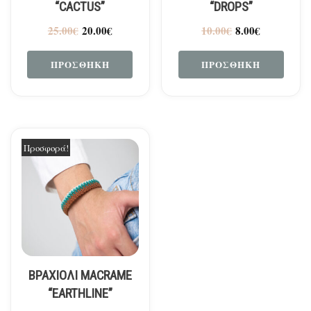
“CACTUS”
“DROPS”
25.00
€
20.00
€
10.00
€
8.00
€
ΠΡΟΣΘΉΚΗ
ΠΡΟΣΘΉΚΗ
Προσφορά!
ΒΡΑΧΙΟΛΙ MACRAME
“EARTHLINE”