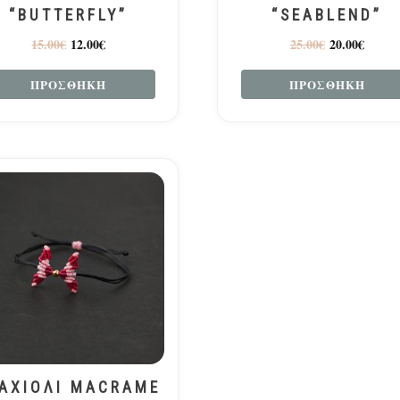
“BUTTERFLY”
“SEABLEND”
15.00
€
12.00
€
25.00
€
20.00
€
ΠΡΟΣΘΉΚΗ
ΠΡΟΣΘΉΚΗ
ΑΧΙΟΛΙ MACRAME