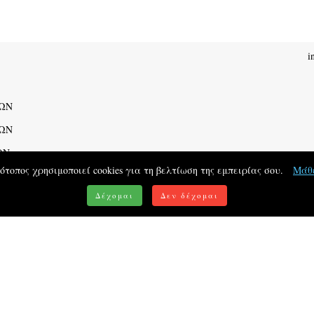
i
ΩΝ
ΦΩΝ
ΩΝ
τότοπος χρησιμοποιεί cookies για τη βελτίωση της εμπειρίας σου.
Μάθ
ΟΥ
Δέχομαι
Δεν δέχομαι
 Knots - Χειροποιήτα Κοσμήματα - Macrame - Copyrights 2020 2025 The L