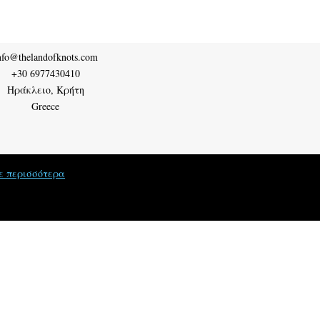
nfo@thelandofknots.com
+30 6977430410
Ηράκλειο
,
Κρήτη
Greece
ε περισσότερα
and Of Knots