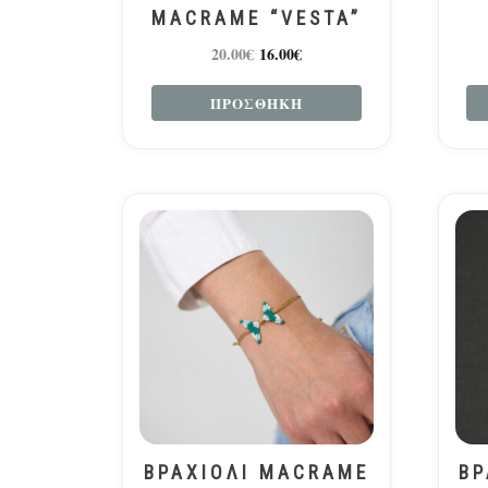
MACRAME “VESTA”
20.00
€
16.00
€
ΠΡΟΣΘΉΚΗ
ΒΡΑΧΙΟΛΙ MACRAME
ΒΡ