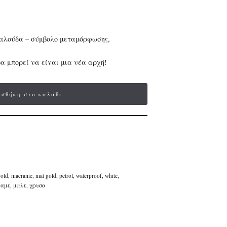
ταλούδα – σύμβολο μεταμόρφωσης,
α μπορεί να είναι μια νέα αρχή!
σθήκη στο καλάθι
old
,
macrame
,
mat gold
,
petrol
,
waterproof
,
white
,
αμε
,
μπλε
,
χρυσο