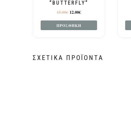
“BUTTERFLY”
15.00
€
12.00
€
ΠΡΟΣΘΉΚΗ
ΣΧΕΤΙΚΆ ΠΡΟΪΌΝΤΑ