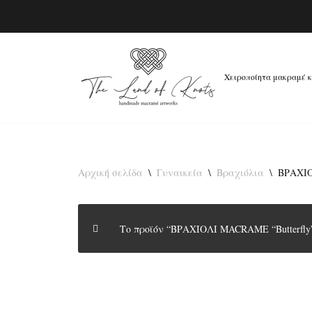
Μεταπηδήστε
Χειροποίητα μακραμέ 
στο
περιεχόμενο
Αρχική σελίδα
\
Γυναικεία
\
Βραχιόλια
\
ΒΡΑΧΙΟ
Το προϊόν “ΒΡΑΧΙΟΛΙ MACRAME “Butterfly”