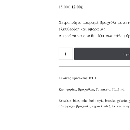
12.00
€
15.00
€
Χειροποίητο μακραμέ βραχιόλι με πε
ελευθερίας και ομορφιάς.
Άφησέ το να σου θυμίζει πως κάθε μέρ
Προ
Κωδικός προϊόντος:
BTFL1
Κατηγορίες:
Βραχιόλια
,
Γυναικεία
,
Παιδικά
Ετικέτες:
blue
,
boho
,
boho style
,
bracelet
,
galazio
,
g
αδιαβροχο
,
βραχιόλι
,
κηροκλωστή
,
λευκο
,
μακρ