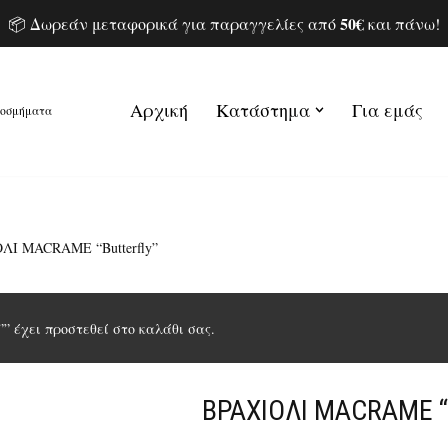
50€
📦 Δωρεάν μεταφορικά για παραγγελίες από
και πάνω!
Αρχική
Κατάστημα
Για εμάς
κοσμήματα
ΛΙ MACRAME “Butterfly”
” έχει προστεθεί στο καλάθι σας.
ΒΡΑΧΙΟΛΙ MACRAME “