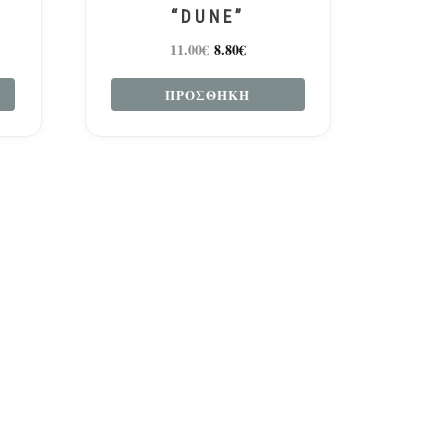
“DUNE”
11.00
€
8.80
€
ΠΡΟΣΘΉΚΗ