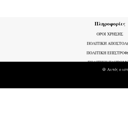
Πληροφορίες
ΟΡΟΙ ΧΡΗΣΗΣ
ΠΟΛΙΤΙΚΉ ΑΠΟΣΤΟΛ
ΠΟΛΙΤΙΚΗ ΕΠΙΣΤΡΟ
ΠΟΛΙΤΙΚΗ ΠΛΗΡΩΜ
🍪 Αυτός ο ισ
ΠΟΛΙΤΙΚΗ ΑΠΟΡΡΗΤ
The Land Of
The land of knots
powered by
www.studiooctagon.gr